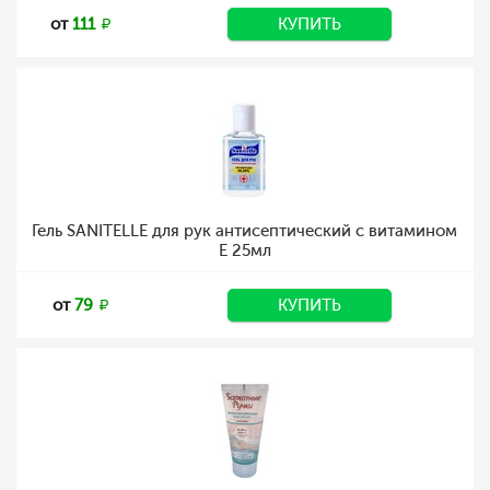
от
111
КУПИТЬ
Гель SANITELLE для рук антисептический с витамином
Е 25мл
от
79
КУПИТЬ