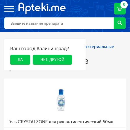
0
Главная
Каталог
Гигиена
Антибактериальные
Ваш город Калининград?
ДА
НЕТ, ДРУГОЙ
средства
Антибактериальные
ДА
НЕТ, ДРУГОЙ
средства
Гель CRYSTALZONE для рук антисептический 50мл