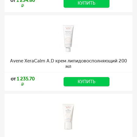
от
1 234.80
КУПИТЬ
Avene XeraCalm A.D крем липидовосполняющий 200
мл
от
1 235.70
КУПИТЬ