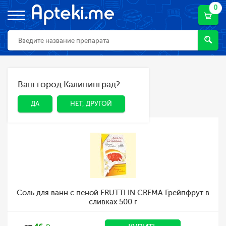
0
Главная
Каталог
Косметика
Ваш город Калининград?
ДА
НЕТ, ДРУГОЙ
Косметика
ДА
НЕТ, ДРУГОЙ
Соль для ванн с пеной FRUTTI IN CREMA Грейпфрут в
сливках 500 г