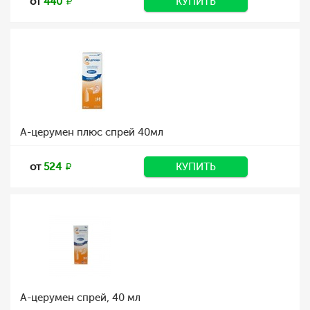
от
440
КУПИТЬ
А-церумен плюс спрей 40мл
от
524
КУПИТЬ
А-церумен спрей, 40 мл