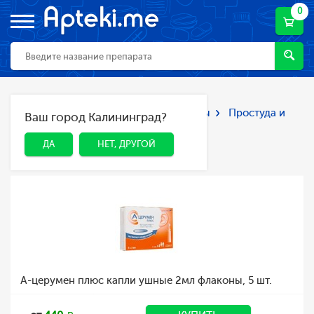
0
Главная
Каталог
Лекарства и БАДы
Простуда и
Ваш город Калининград?
ДА
НЕТ, ДРУГОЙ
грипп
Простуда и грипп
ДА
НЕТ, ДРУГОЙ
А-церумен плюс капли ушные 2мл флаконы, 5 шт.