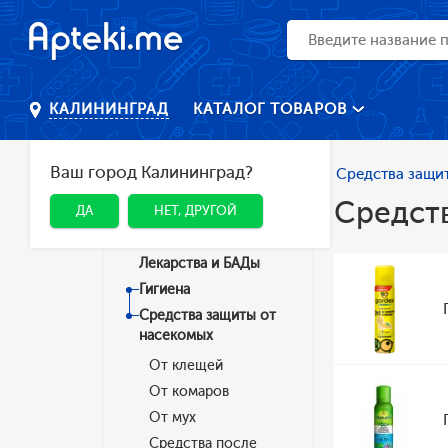
КАТАЛОГ ТОВАРОВ
КАЛИНИНГРАД
Ваш город Калининград?
Главная
Каталог
Гигиена
Средства защи
Средст
ДА
НЕТ, ДРУГОЙ
Категории
Лекарства и БАДы
Гигиена
Средства защиты от
насекомых
От клещей
От комаров
От мух
Средства после