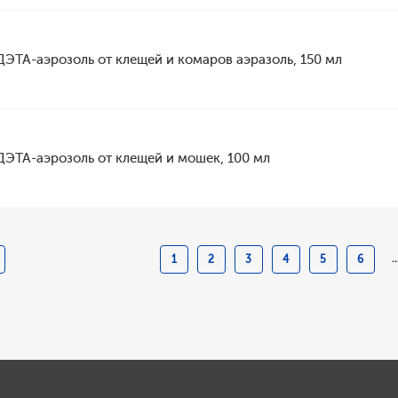
ДЭТА-аэрозоль от клещей и комаров аэразоль, 150 мл
ДЭТА-аэрозоль от клещей и мошек, 100 мл
..
1
2
3
4
5
6