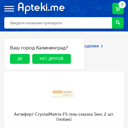
0
Главная
Каталог
Мед. приборы и изделия
Ваш город Калининград?
ДА
НЕТ, ДРУГОЙ
Презервативы
Презервативы
ДА
НЕТ, ДРУГОЙ
Актиферт CrystalMatrix-FS гель-смазка 5мл, 2 шт.
(тюбик)