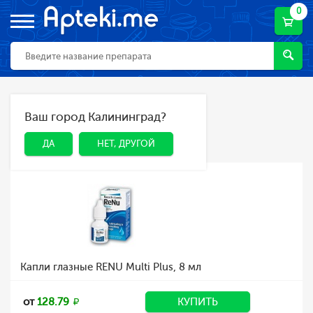
0
Главная
Каталог
Линзы
Ваш город Калининград?
ДА
НЕТ, ДРУГОЙ
Линзы
ДА
НЕТ, ДРУГОЙ
Капли глазные RENU Multi Plus, 8 мл
от
128.79
КУПИТЬ