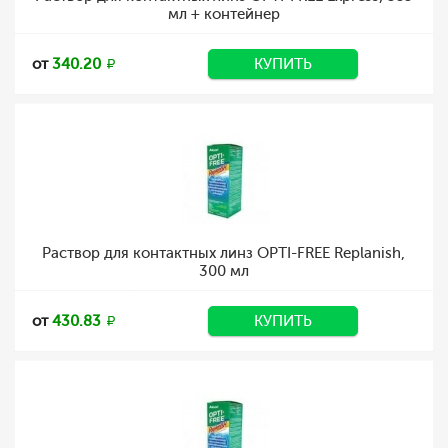
мл + контейнер
от
340.20
КУПИТЬ
Раствор для контактных линз OPTI-FREE Replanish,
300 мл
от
430.83
КУПИТЬ