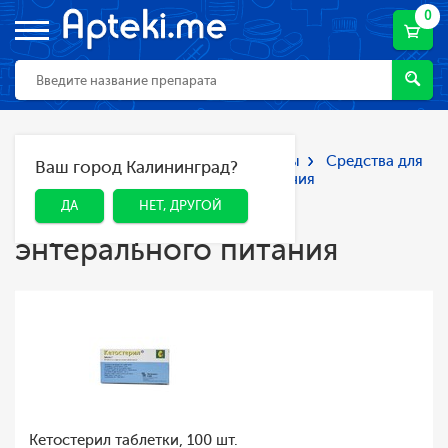
0
Главная
Каталог
Лекарства и БАДы
Средства для
Ваш город Калининград?
ДА
НЕТ, ДРУГОЙ
парентерального и энтерального питания
Средства для
ДА
НЕТ, ДРУГОЙ
парентерального и
энтерального питания
Кетостерил таблетки, 100 шт.