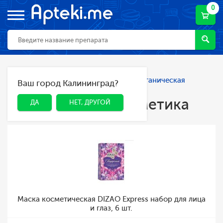
0
Главная
Каталог
Косметика
Органическая
Ваш город Калининград?
ДА
НЕТ, ДРУГОЙ
косметика
Органическая косметика
ДА
НЕТ, ДРУГОЙ
Маска косметическая DIZAO Express набор для лица
и глаз, 6 шт.