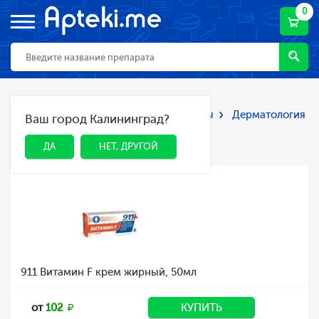
0
Главная
Каталог
Лекарства и БАДы
Дерматология
Ваш город Калининград?
ДА
НЕТ, ДРУГОЙ
Дерматология
ДА
НЕТ, ДРУГОЙ
911 Витамин F крем жирный, 50мл
от
102
КУПИТЬ