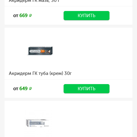
Акридерм ГК мазь, 30 г
от
669
КУПИТЬ
Акридерм ГК туба (крем) 30г
от
649
КУПИТЬ