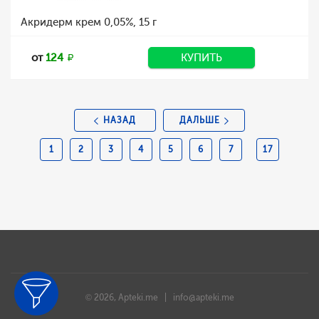
Акридерм крем 0,05%, 15 г
от
124
КУПИТЬ
НАЗАД
ДАЛЬШЕ
1
2
3
4
5
6
7
17
© 2026, Apteki.me |
info@apteki.me