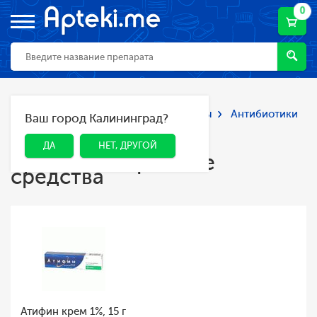
0
Главная
Каталог
Лекарства и БАДы
Антибиотики
Ваш город Калининград?
ДА
НЕТ, ДРУГОЙ
и противомикробные средства
Антибиотики и
ДА
НЕТ, ДРУГОЙ
противомикробные
средства
Атифин крем 1%, 15 г