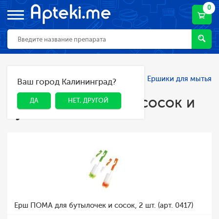
0
Главная
Каталог
Мама и малыш
Ершики для мытья
Ваш город Калининград?
ДА
НЕТ, ДРУГОЙ
сосок и бутылочек
Ершики для мытья сосок и
ДА
НЕТ, ДРУГОЙ
бутылочек
Ерш ПОМА для бутылочек и сосок, 2 шт. (арт. 0417)