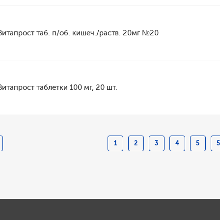
Витапрост таб. п/об. кишеч./раств. 20мг №20
Витапрост таблетки 100 мг, 20 шт.
1
2
3
4
5