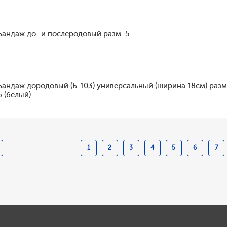
Бандаж до- и послеродовый разм. 5
Бандаж дородовый (Б-103) универсальный (ширина 18см) раз
6 (белый)
1
2
3
4
5
6
7