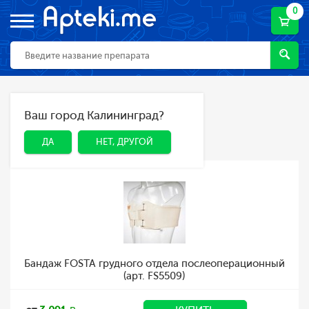
0
Главная
Каталог
Ортопедия
Ваш город Калининград?
ДА
НЕТ, ДРУГОЙ
Ортопедия
ДА
НЕТ, ДРУГОЙ
Бандаж FOSTA грудного отдела послеоперационный
(арт. FS5509)