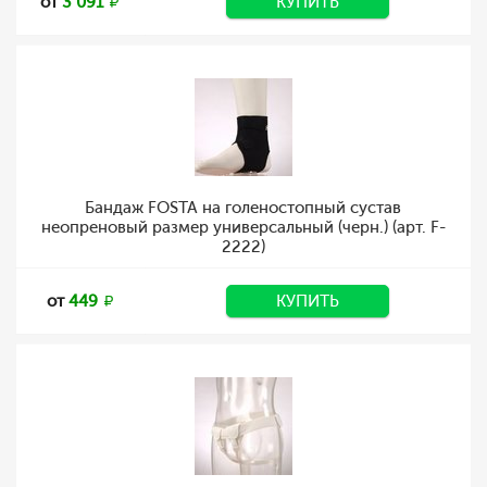
от
3 091
КУПИТЬ
Бандаж FOSTA на голеностопный сустав
неопреновый размер универсальный (черн.) (арт. F-
2222)
от
449
КУПИТЬ