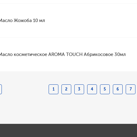
Масло Жожоба 10 мл
Масло косметическое AROMA TOUCH Абрикосовое 30мл
1
2
3
4
5
6
7