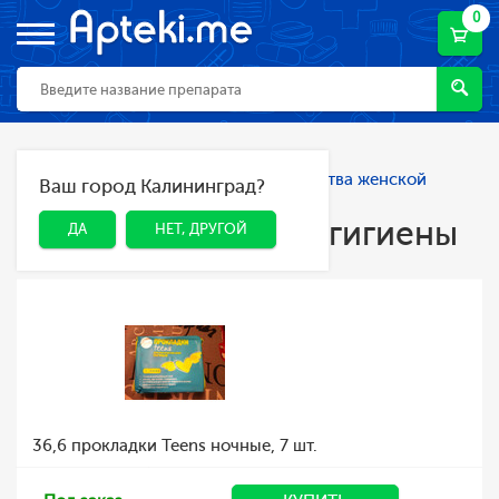
0
Главная
Каталог
Гигиена
Средства женской
Ваш город Калининград?
ДА
НЕТ, ДРУГОЙ
гигиены
Средства женской гигиены
ДА
НЕТ, ДРУГОЙ
36,6 прокладки Teens ночные, 7 шт.