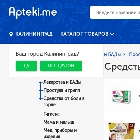
КАТАЛОГ ТОВАРОВ
КАЛИНИНГРАД
Ваш город Калининград?
Главная
Каталог
Лекарства и БАДы
Прос
Средств
ДА
НЕТ, ДРУГОЙ
Категории
Лекарства и БАДы
Простуда и грипп
Средства от боли в
горле
Гигиена
Мама и малыш
Мед. приборы и
изделия