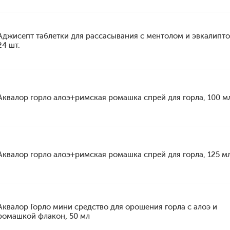
Аджисепт таблетки для рассасывания с ментолом и эвкалипто
24 шт.
Аквалор горло алоэ+римская ромашка спрей для горла, 100 м
Аквалор горло алоэ+римская ромашка спрей для горла, 125 м
Аквалор Горло мини средство для орошения горла с алоэ и
ромашкой флакон, 50 мл