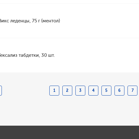
Викс леденцы, 75 г (ментол)
Гексализ табдетки, 30 шт.
1
2
3
4
5
6
7