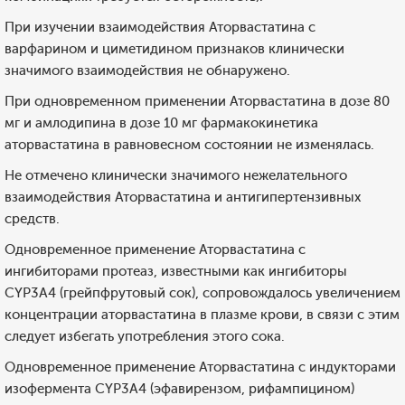
При изучении взаимодействия Аторвастатина с
варфарином и циметидином признаков клинически
значимого взаимодействия не обнаружено.
При одновременном применении Аторвастатина в дозе 80
мг и амлодипина в дозе 10 мг фармакокинетика
аторвастатина в равновесном состоянии не изменялась.
Не отмечено клинически значимого нежелательного
взаимодействия Аторвастатина и антигипертензивных
средств.
Одновременное применение Аторвастатина с
ингибиторами протеаз, известными как ингибиторы
CYP3А4 (грейпфрутовый сок), сопровождалось увеличением
концентрации аторвастатина в плазме крови, в связи с этим
следует избегать употребления этого сока.
Одновременное применение Аторвастатина с индукторами
изофермента CYP3А4 (эфавирензом, рифампицином)