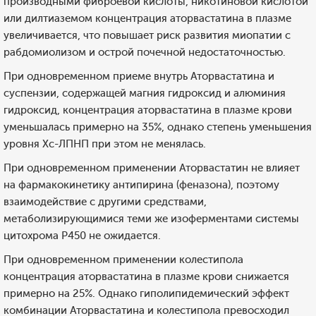
производными фиброевой кислоты, никотиновой кислотой
или дилтиаземом концентрация аторвастатина в плазме
увеличивается, что повышает риск развития миопатии с
рабдомиолизом и острой почечной недостаточностью.
При одновременном приеме внутрь Аторвастатина и
суспензии, содержащей магния гидроксид и алюминия
гидроксид, концентрация аторвастатина в плазме крови
уменьшалась примерно на 35%, однако степень уменьшения
уровня Хс-ЛПНП при этом не менялась.
При одновременном применении Аторвастатин не влияет
на фармакокинетику антипирина (феназона), поэтому
взаимодействие с другими средствами,
метаболизирующимися теми же изоферментами системы
цитохрома Р450 не ожидается.
При одновременном применении колестипола
концентрация аторвастатина в плазме крови снижается
примерно на 25%. Однако гиполипидемический эффект
комбинации Аторвастатина и колестипола превосходил