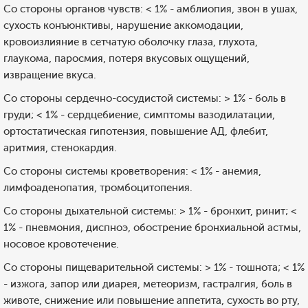
Со стороны органов чувств: < 1% - амблиопия, звон в ушах,
сухость конъюнктивы, нарушение аккомодации,
кровоизлияние в сетчатую оболочку глаза, глухота,
глаукома, паросмия, потеря вкусовых ощущений,
извращение вкуса.
Со стороны сердечно-сосудистой системы: > 1% - боль в
груди; < 1% - сердцебиение, симптомы вазодилатации,
ортостатическая гипотензия, повышение АД, флебит,
аритмия, стенокардия.
Со стороны системы кроветворения: < 1% - анемия,
лимфоаденопатия, тромбоцитопения.
Со стороны дыхательной системы: > 1% - бронхит, ринит; <
1% - пневмония, диспноэ, обострение бронхиальной астмы,
носовое кровотечение.
Со стороны пищеварительной системы: > 1% - тошнота; < 1%
- изжога, запор или диарея, метеоризм, гастралгия, боль в
животе, снижение или повышение аппетита, сухость во рту,