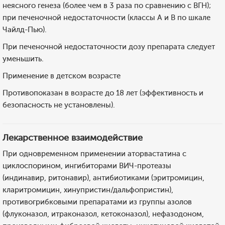
неясного генеза (более чем в 3 раза по сравнению с ВГН);
при печеночной недостаточности (классы А и В по шкале
Чайлд-Пью).
При печеночной недостаточности дозу препарата следует
уменьшить.
Применение в детском возрасте
Противопоказан в возрасте до 18 лет (эффективность и
безопасность не установлены).
Лекарственное взаимодействие
При одновременном применении аторвастатина с
циклоспорином, ингибиторами ВИЧ-протеазы
(индинавир, ритонавир), антибиотиками (эритромицин,
кларитромицин, хинупристин/дальфопристин),
противогрибковыми препаратами из группы азолов
(флуконазол, итраконазол, кетоконазол), нефазодоном,