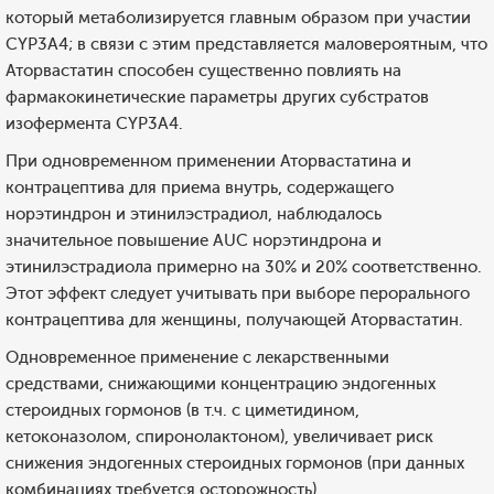
который метаболизируется главным образом при участии
CYP3А4; в связи с этим представляется маловероятным, что
Аторвастатин способен существенно повлиять на
фармакокинетические параметры других субстратов
изофермента CYP3А4.
При одновременном применении Аторвастатина и
контрацептива для приема внутрь, содержащего
норэтиндрон и этинилэстрадиол, наблюдалось
значительное повышение AUC норэтиндрона и
этинилэстрадиола примерно на 30% и 20% соответственно.
Этот эффект следует учитывать при выборе перорального
контрацептива для женщины, получающей Аторвастатин.
Одновременное применение с лекарственными
средствами, снижающими концентрацию эндогенных
стероидных гормонов (в т.ч. с циметидином,
кетоконазолом, спиронолактоном), увеличивает риск
снижения эндогенных стероидных гормонов (при данных
комбинациях требуется осторожность).