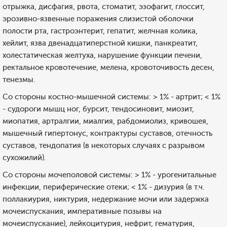
отрыжка, дисфагия, рвота, стоматит, эзофагит, глоссит,
эрозивно-язвенные поражения слизистой оболочки
полости рта, гастроэнтерит, гепатит, желчная колика,
хейлит, язва двенадцатиперстной кишки, панкреатит,
холестатическая желтуха, нарушение функции печени,
ректальное кровотечение, мелена, кровоточивость десен,
тенезмы.
Со стороны костно-мышечной системы: > 1% - артрит; < 1%
- судороги мышц ног, бурсит, тендосиновит, миозит,
миопатия, артралгии, миалгия, рабдомиолиз, кривошея,
мышечный гипертонус, контрактуры суставов, отечность
суставов, тендопатия (в некоторых случаях с разрывом
сухожилий).
Со стороны мочеполовой системы: > 1% - урогенитальные
инфекции, периферические отеки; < 1% - дизурия (в т.ч.
поллакиурия, никтурия, недержание мочи или задержка
мочеиспускания, императивные позывы на
мочеиспускание), лейкоцитурия, нефрит, гематурия,