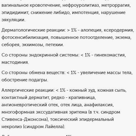
вагинальное кровотечение, нефроуролитиаз, метроррагия,
эпидидимит, снижение либидо, импотенция, нарушение
эякуляции.
Дерматологические реакции: > 1% - алопеция, ксеродермия,
фотосенсибилизация, повышенное потоотделение, экзема,
себорея, экхимозы, петехии.
Со стороны эндокринной системы: < 1% - гинекомастия,
мастодиния.
Со стороны обмена веществ: < 1% - увеличение массы тела,
обострение подагры.
Аллергические реакции: < 1% - кожный зуд, кожная сыпь,
контактный дерматит, редко - крапивница,
ангионевротический отек, отек лица, анафилаксия,
многоформная экссудативная эритема (в т.ч. синдром
Стивенса-Джонсона), токсический эпидермальный
некролиз (синдром Лайелла).