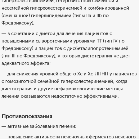
гиперхолестеринемией, гетерозиготной семейной и
несемейной гиперхолестеринемией и комбинированной
(смешанной) гиперлипидемией (типы IIa и IIb по
Фредриксону);
— в сочетании с диетой для лечения пациентов с
повышенными сывороточными уровнями ТГ (тип IV по
Фредриксону) и пациентов с дисбеталипопротеинемией
(тип III по Фредриксону), у которых диетотерапия не дает
адекватного эффекта;
— для снижения уровней общего Хс и Хс-ЛПНП у пациентов
с гомозиготной семейной гиперхолестеринемией, когда
диетотерапия и другие нефармакологические методы
лечения оказываются недостаточно эффективными.
Противопоказания
— активные заболевания печени;
— повышение активности печеночных ферментов неясного