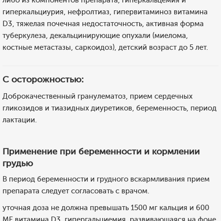
либо из компонентов препарата, гиперкальцемия и
гиперкальциурия, нефролтиаз, гипервитаминоз витамина
D3, тяжелая почечная недостаточность, активная форма
туберкулеза, декальцинирующие опухали (миелома,
костные метастазы, саркоидоз), детский возраст до 5 лет.
С осторожностью:
Доброкачественный гранулематоз, прием сердечных
гликозидов и тиазидных диуретиков, беременность, период
лактации.
Применение при беременности и кормлении
грудью
В период беременности и грудного вскармливания прием
препарата следует согласовать с врачом.
уточная доза не должна превышать 1500 мг кальция и 600
МЕ витамина D3, гипергальциемия, развивающаяся на фоне